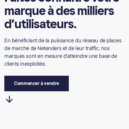
marque
à
des
milliers
d’utilisateurs.
En bénéficiant de la puissance du réseau de places
de marché de Netenders et de leur traffic, nos
marques sont en mesure d’atteindre une base de
clients inexploitée.
C
o
m
m
e
n
c
e
r
à
v
e
n
d
r
e