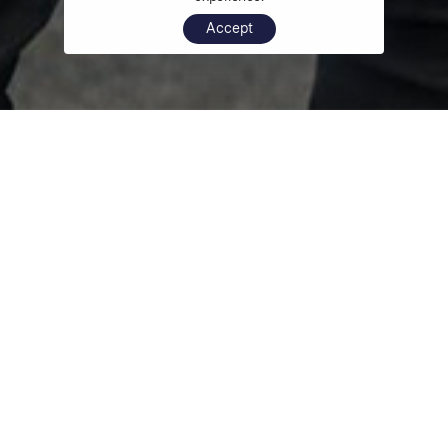
Accept
Les chiffres clés de Netenders
+1.4m
Utilisateurs par mois
+150
Marques