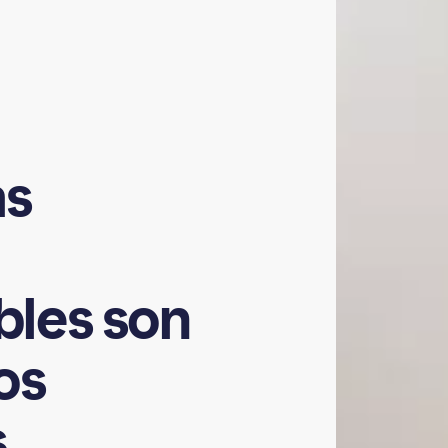
as
bles
son
os
s