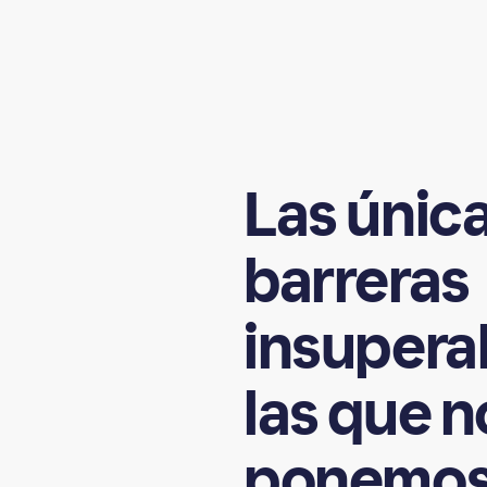
Las
únic
barreras
insupera
las
que
n
ponemo