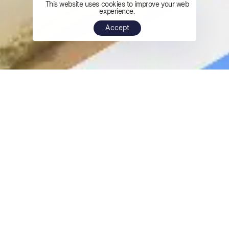
This website uses cookies to improve your web
experience.
Accept
Con nuestros 3 marketplaces
cubrimos las necesidades de todos
nuestros clientes, ya sean B2B o
B2C.
Con nuestra amplia gama de productos y colores
y más de 142 marcas damos a nuestros clientes la
oportunidad de expresarse y permitirles destacar
ante todos.