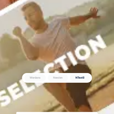
Wordans
Needen
NTextil