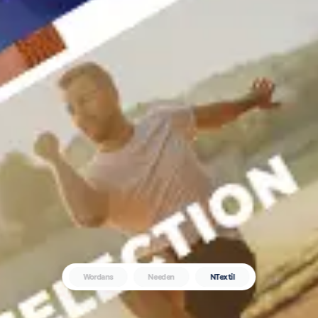
Wordans
Needen
NTextil